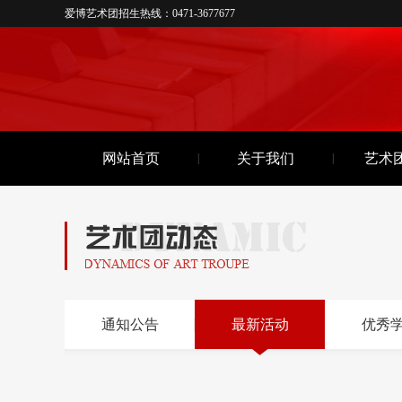
爱博艺术团招生热线：0471-3677677
网站首页
关于我们
艺术
|
|
通知公告
最新活动
优秀