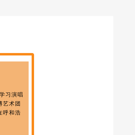
学习演唱
博艺术团
在呼和浩