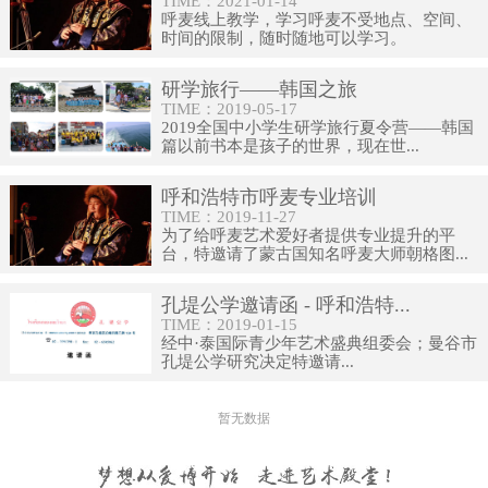
TIME：2021-01-14
呼麦线上教学，学习呼麦不受地点、空间、
时间的限制，随时随地可以学习。
研学旅行——韩国之旅
TIME：2019-05-17
2019全国中小学生研学旅行夏令营——韩国
篇以前书本是孩子的世界，现在世...
呼和浩特市呼麦专业培训
TIME：2019-11-27
为了给呼麦艺术爱好者提供专业提升的平
台，特邀请了蒙古国知名呼麦大师朝格图...
孔堤公学邀请函 - 呼和浩特...
TIME：2019-01-15
经中·泰国际青少年艺术盛典组委会；曼谷市
孔堤公学研究决定特邀请...
暂无数据