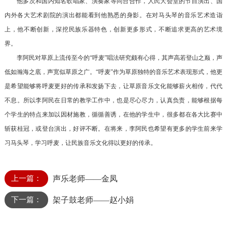
他多次和国内知名歌唱家、演奏家等同台合作，人民大会堂的节目演出、国
内外各大艺术剧院的演出都能看到他熟悉的身影。在对马头琴的音乐艺术造诣
上，他不断创新，深挖民族乐器特色，创新更多形式，不断追求更高的艺术境
界。
李阿民对草原上流传至今的“呼麦”唱法研究颇有心得，其声高若登山之巅，声
低如瀚海之底，声宽似草原之广。“呼麦”作为草原独特的音乐艺术表现形式，他更
是希望能够将呼麦更好的传承和发扬下去，让草原音乐文化能够薪火相传，代代
不息。所以李阿民在日常的教学工作中，也是尽心尽力，认真负责，能够根据每
个学生的特点来加以因材施教，循循善诱，在他的学生中，很多都在各大比赛中
斩获桂冠，或登台演出，好评不断。在将来，李阿民也希望有更多的学生前来学
习马头琴，学习呼麦，让民族音乐文化得以更好的传承。
上一篇：
声乐老师——金凤
下一篇：
架子鼓老师——赵小娟