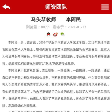
师资团队
马头琴教师——李阿民
浏览量：8077
发布于：2021-01-13
李阿民，男，蒙古族，2010年毕业于内蒙古大学艺术学院，2012年就读于蒙
古国文化艺术大学硕士，现任内蒙古民族艺术剧院民乐团马头琴演奏员，北京大
为传媒马头琴演奏员，呼和浩特市爱博艺术团副团长，专业教授马头琴和呼麦课
程，是爱博艺术团堪称乐器唱功“双绝”的优秀专业教师。
李阿民从小就喜欢音乐，喜欢唱歌，一路走来，一路荆棘，一路成长，通过
自己的不懈努力和父母的精心培养，不断取得新的成绩和突破。作为著名歌唱家
蒋大为老师所看重的青年音乐才俊，其所演奏的马头琴，更是独具风格和特色，
在他的高超技艺之下，马头琴更被赋予了生命的色彩，达到了人琴合一的至高境
界，在他的琴声中，仿佛让人看到了草原的壮美景色，体会到了马头琴那婉转缠
绵，深沉昂扬的乐器美感。